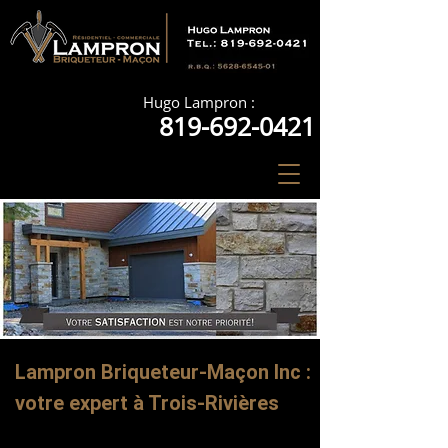
Hugo Lampron :
819-692-0421
Lampron Briqueteur-Maçon Inc :
votre expert à Trois-Rivières
Entrepreneur en maçonnerie