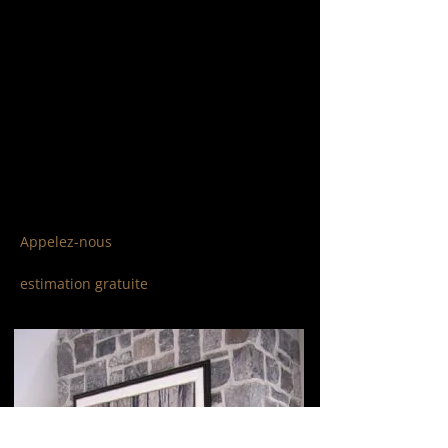
construction neuve
réparation ou rénovation
pose de briques, de pierres et de
blocs
briques et pierres collées
foyer intérieur et extérieur
cheminées
allèges
joints
crépis
Appelez-nous
pour discuter de votre
projet de maçonnerie, ou demandez une
estimation gratuite
.